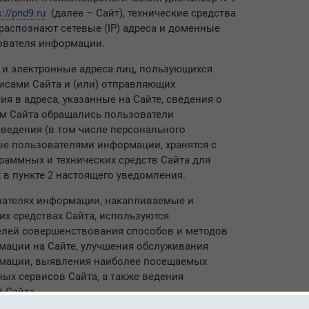
s://pnd9.ru
(далее – Сайт), технические средства
распознают сетевые (IP) адреса и доменные
ователя информации.
 и электронные адреса лиц, пользующихся
исами Сайта и (или) отправляющих
я в адреса, указанные на Сайте, сведения о
ам Сайта обращались пользователи
ведения (в том числе персонального
ые пользователями информации, хранятся с
аммных и технических средств Сайта для
 в пункте 2 настоящего уведомления.
вателях информации, накапливаемые и
их средствах Сайта, используются
елей совершенствования способов и методов
мации на Сайте, улучшения обслуживания
мации, выявления наиболее посещаемых
ных сервисов Сайта, а также ведения
 Сайта.