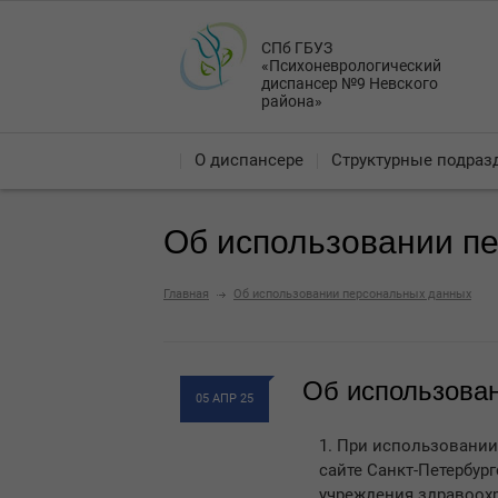
СПб ГБУЗ
«Психоневрологический
диспансер №9 Невского
района»
О диспансере
Структурные подраз
Об использовании п
Главная
Об использовании персональных данных
Об использова
05 АПР 25
1. При использовани
сайте Санкт-Петербур
учреждения здравоох