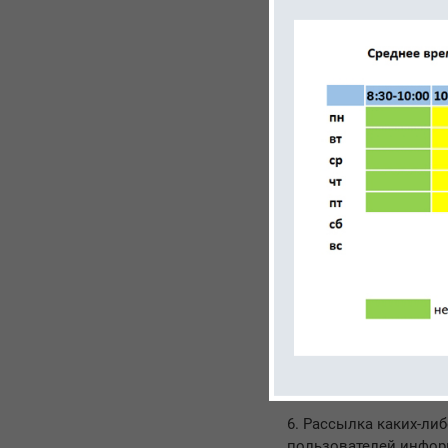
3. Вне пределов, указ
информация о пользо
образом использован
Доступ к таким сведе
уполномоченные на пр
настоящего уведомле
случайное или умышл
использование таких 
4. Персональные дан
обрабатываются с со
законодательства.
5. Какая-либо инфор
к сведениям, перечис
представляется для п
исключительно в обоб
сетевых адресов и д
6. Рассылка каких-ли
пользователей информ