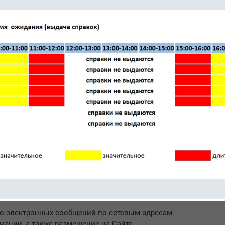
анных в пункте 2 настоящего уведомления,
вателях информации не может быть каким-либо
а или разглашена.
ниям имеют только лица, специально
оведение работ, указанных в пункте 2
ния и предупрежденные об ответственности за
енное разглашение либо несанкционированное
сведений.
ные пользователей информации хранятся и
блюдением требований российского
мация, являющаяся производной по отношению
ленным в пункте 1 настоящего уведомления,
оследующего использования (распространения)
щенном виде, без указания конкретных
оменных имен пользователей информации.
бо электронных сообщений по сетевым адресам
ации, а также размещение на Сайте