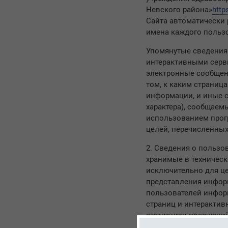
Невского района»
http
Сайта автоматически 
имена каждого польз
Упомянутые сведения
интерактивными серв
электронные сообщени
том, к каким страниц
информации, и иные с
характера), сообщаем
использованием прогр
целей, перечисленных
2. Сведения о пользо
хранимые в техническ
исключительно для ц
представления инфор
пользователей инфор
страниц и интерактив
статистики посещений