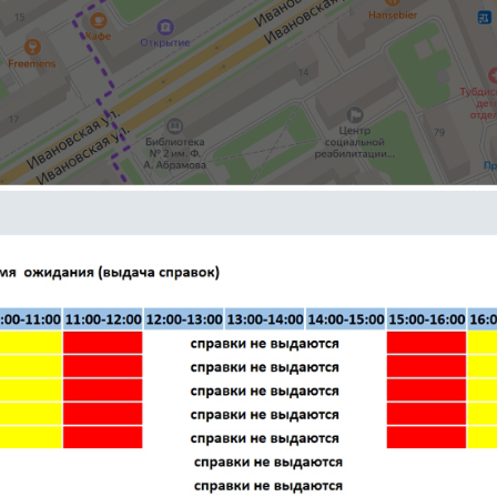
 расстояние от метро до Учреждения составляет порядка 560
о наземному пешеходному переходу через улицу Ивановская, 
 18, повернуть направо до центрального подъезда, где распо