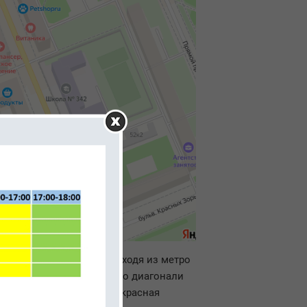
 м. (7 минут пешком).
Выходя из метро
мимо дома № 20, далее по диагонали
ложена опознавательная красная