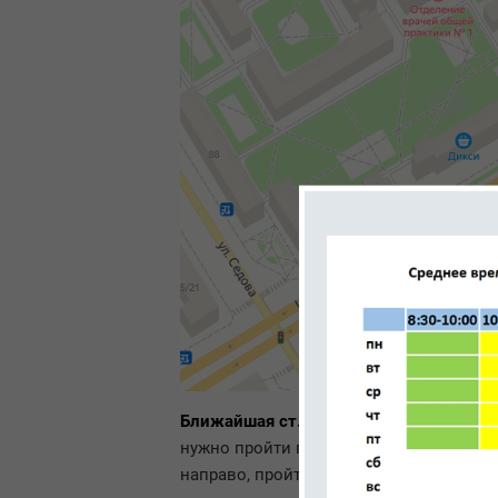
Ближайшая ст. метро «Ломоносовская»,
нужно пройти по диагонали направо, п
направо, пройти вдоль торца здания №