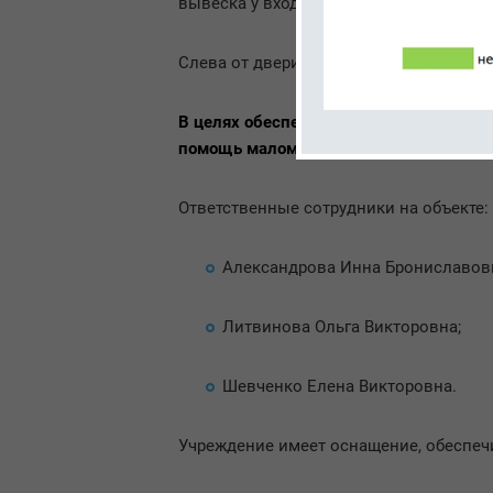
вывеска у входа в учреждение.
Слева от двери главного входа находи
В целях обеспечения доступности пре
помощь маломобильным гражданам.
Ответственные сотрудники на объекте:
Александрова Инна Брониславов
Литвинова Ольга Викторовна;
Шевченко Елена Викторовна.
Учреждение имеет оснащение, обеспеч