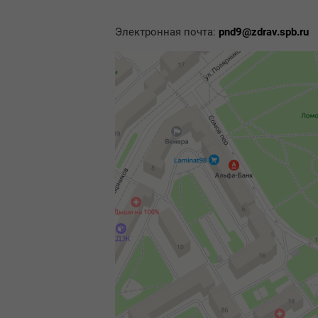
Электронная почта:
pnd9@zdrav.spb.ru