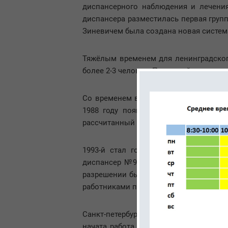
диспансерного наблюдения и лечения
диспансера разместилась первая групп
Зиневичем была создана новая систем
Тяжёлым временем для ленинградског
более 2-3 человек. После войны заве
Со временем в Ленинграде открывают 
1988 году появляется кабинет психо
рассчитанный на одновременный приём 
1993-й стал годом получения диспа
диспансер №9 Невского района». Чере
разрешении бытовых и социальных пр
работниками пенсионного фонда, служ
Санкт-петербургским диспансером про
начата работа отделения лечебной и 