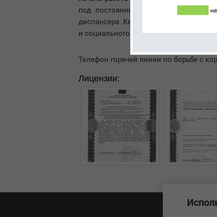
под постоянным наблюдением опытны
диспансера. Квалификация сотрудник
и социального развития.
Телефон горячей линии по борьбе с ко
Лицензии:
Испол