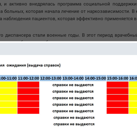
, и активно внедрялась программа социальной поддержки 
а больных, которая начала лечение от наркозависимости. В к
а наблюдения пациентов, которая эффективно применяется в
о диспансера стали военные годы. В этот период врачебны
дение возобновило работу, продолжив лечение в предыдущем 
ещё несколько лечебных учреждений, и диспансер фокусир
терапии и психопрофилактики, а в 1991-м в стенах диспа
до ста пациентов. Через 11 лет вместимость стационара уве
нсером официального статуса «Государственное медицинск
з пять лет в ПНД №9 начата работа социальной службы, к
облем пациентов. Для более эффективной работы сотрудни
бы социальной защиты населения и другими организациями.
водится большая работа по социальной и лечебно-трудово
трудовой реабилитации, которое способно обслуживать до д