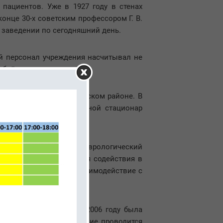
пациентов. Уже в 1927 году в стенах
онце 30-х советским профессором Г. В.
 заведении по сегодняшний день.
й персонал учреждения насчитывал не
объёме.
ует свою работу на Невском районе. В
нсера был основан дневной стационар
личили ещё на 25 мест.
ое учреждение Психоневрологический
оторая была создана для содействия в
ки службы наладили взаимодействие с
й реабилитации. Так в 2006 году была
вухсот пациентов. Лечение проводится