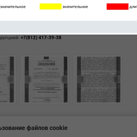
х врачей, санитаров и прочего медицинского персонал
ов и уровень заведения подтверждены лицензией выданной 
ррупцией:
+7(812)
417-39-38
ьзование файлов cookie