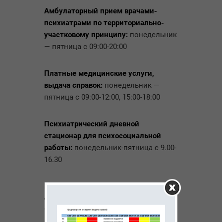
Амбулаторный прием врачами-
психиатрами по территориально-
участковому принципу:
понедельник
— пятница с 09:00-20:00
Платные медицинские услуги,
выдача справок:
понедельник —
пятница с 09:00-12:00, 15:00-18:00
Психиатрический дневной
стационар для психосоциальной
работы:
понедельник-пятница с 9.00-
16.30
Психиатрический дневной
стационар:
понедельник — пятница с
9:00 до 16:30