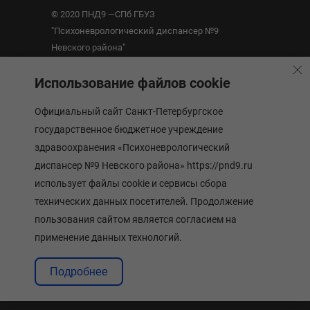
© 2020 ПНД9 —СПб ГБУЗ
"Психоневрологический диспансер №9
Невского района"
Использование файлов cookie
Санкт-Петербург, ул. Ивановская, 18
Режим работы: Пн. - Пт.: с 9:00 до 20:00
Официальный сайт Санкт-Петербургское
+7 (812) 560-35-24
(регистратура)
государственное бюджетное учреждение
здравоохранения «Психоневрологический
О диспансере
диспансер №9 Невского района» https://pnd9.ru
Администрация
использует файлы cookie и сервисы сбора
технических данных посетителей. Продолжение
Расписание приема врачей
пользования сайтом является согласием на
Новости
применение данных технологий.
Контакты
Подробнее
Платные услуги