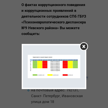
О фактах коррупционного поведения
и коррупционных проявлений в
деятельности сотрудников СПб ГБУЗ
«Психоневрологического диспансера
№9 Невского района» Вы можете
сообщить:
на специальную линию «Нет
коррупции»:
+7 (812) 417-39-
38
;
по электронному
адресу:
bespalov@tunev.gov.spb.ru
на почтовый адрес: 192131,
Санкт- Петербург, Ивановская
улица дом 18