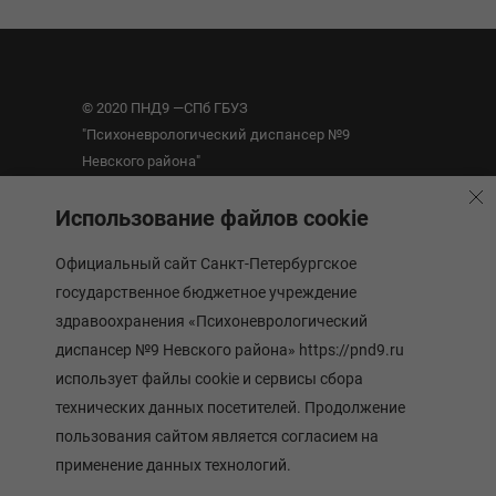
© 2020 ПНД9 —СПб ГБУЗ
"Психоневрологический диспансер №9
Невского района"
Использование файлов cookie
Санкт-Петербург, ул. Ивановская, 18
Режим работы: Пн. - Пт.: с 9:00 до 20:00
Официальный сайт Санкт-Петербургское
+7 (812) 560-35-24
(регистратура)
государственное бюджетное учреждение
здравоохранения «Психоневрологический
О диспансере
диспансер №9 Невского района» https://pnd9.ru
Администрация
использует файлы cookie и сервисы сбора
технических данных посетителей. Продолжение
Расписание приема врачей
пользования сайтом является согласием на
Новости
применение данных технологий.
Контакты